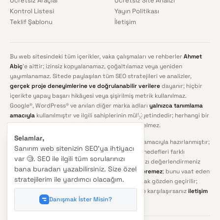
Ücretsiz Araçlar
Ücretsiz Site Analizi
Kontrol Listesi
Yayın Politikası
Teklif Şablonu
İletişim
Bu web sitesindeki tüm içerikler, vaka çalışmaları ve rehberler
Ahmet
Abiç
'e aittir; izinsiz kopyalanamaz, çoğaltılamaz veya yeniden
yayımlanamaz. Sitede paylaşılan tüm SEO stratejileri ve analizler,
gerçek proje deneyimlerine ve doğrulanabilir verilere
dayanır; hiçbir
içerikte yapay başarı hikâyesi veya şişirilmiş metrik kullanılmaz.
Google®, WordPress® ve anılan diğer marka adları
yalnızca tanımlama
amacıyla
kullanılmıştır ve ilgili sahiplerinin mülkiyetindedir; herhangi bir
ortaklık, sponsorluk veya resmî onay anlamına gelmez.
Selamlar,
Sitedeki rehber ve analizler genel bilgilendirme amacıyla hazırlanmıştır;
Sanırım web sitenizin SEO'ya ihtiyacı
her projenin rekabet ortamı, teknik altyapısı ve hedefleri farklı
var 🧐. SEO ile ilgili tüm sorularınızı
olduğundan uygulamadan önce kendi koşullarınızı değerlendirmeniz
bana buradan yazabilirsiniz. Size özel
önerilir. SEO'da
kimse kesin sıralama garantisi veremez
; bunu vaat eden
stratejilerim ile yardımcı olacağım.
yaklaşımlardan uzak durun. İçerikler düzenli olarak gözden geçirilir;
güncelliğini yitirdiğini düşündüğünüz bir bilgiyle karşılaşırsanız
iletişim
Danışmak İster Misin?
sayfasından
bildirmeniz yeterlidir.