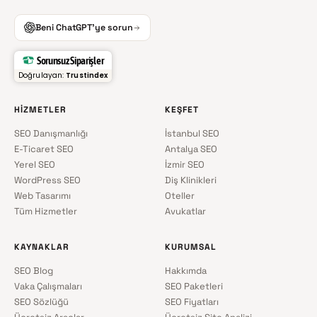
Beni ChatGPT'ye sorun
Sorunsuz Siparişler
Doğrulayan:
Trustindex
HIZMETLER
KEŞFET
SEO Danışmanlığı
İstanbul SEO
E-Ticaret SEO
Antalya SEO
Yerel SEO
İzmir SEO
WordPress SEO
Diş Klinikleri
Web Tasarımı
Oteller
Tüm Hizmetler
Avukatlar
KAYNAKLAR
KURUMSAL
SEO Blog
Hakkımda
Vaka Çalışmaları
SEO Paketleri
SEO Sözlüğü
SEO Fiyatları