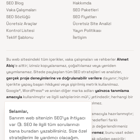
SEO Blog
Hakkımda
Vaka Çalışmaları
SEO Paketleri
SEO Sözlüğü
SEO Fiyatları
Ücretsiz Araçlar
Ücretsiz Site Analizi
Kontrol Listesi
Yayın Politikası
Teklif Şablonu
İletişim
Bu web sitesindeki tüm içerikler, vaka çalışmaları ve rehberler
Ahmet
Abiç
'e aittir; izinsiz kopyalanamaz, çoğaltılamaz veya yeniden
yayımlanamaz. Sitede paylaşılan tüm SEO stratejileri ve analizler,
gerçek proje deneyimlerine ve doğrulanabilir verilere
dayanır; hiçbir
içerikte yapay başarı hikâyesi veya şişirilmiş metrik kullanılmaz.
Google®, WordPress® ve anılan diğer marka adları
yalnızca tanımlama
amacıyla
kullanılmıştır ve ilgili sahiplerinin mülkiyetindedir; herhangi bir
ortaklık, sponsorluk veya resmî onay anlamına gelmez.
Selamlar,
Sitedeki rehber ve analizler genel bilgilendirme amacıyla hazırlanmıştır;
Sanırım web sitenizin SEO'ya ihtiyacı
her projenin rekabet ortamı, teknik altyapısı ve hedefleri farklı
var 🧐. SEO ile ilgili tüm sorularınızı
olduğundan uygulamadan önce kendi koşullarınızı değerlendirmeniz
bana buradan yazabilirsiniz. Size özel
önerilir. SEO'da
kimse kesin sıralama garantisi veremez
; bunu vaat eden
stratejilerim ile yardımcı olacağım.
yaklaşımlardan uzak durun. İçerikler düzenli olarak gözden geçirilir;