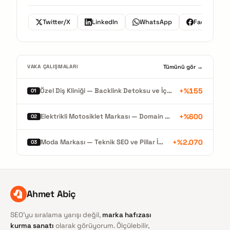
Twitter/X
LinkedIn
WhatsApp
Facebook
Tümünü gör →
VAKA ÇALIŞMALARI
+%155
Özel Diş Kliniği — Backlink Detoksu ve İçerik Mimarisiyle Organik Büyüme
01
+%600
Elektrikli Motosiklet Markası — Domain Migrasyonu ve %600 Organik Büyüme
02
+%2.070
Moda Markası — Teknik SEO ve Pillar İçerikle Rekor Organik Büyüme
03
Ahmet Abiç
SEO'yu sıralama yarışı değil,
marka hafızası
kurma sanatı
olarak görüyorum. Ölçülebilir,