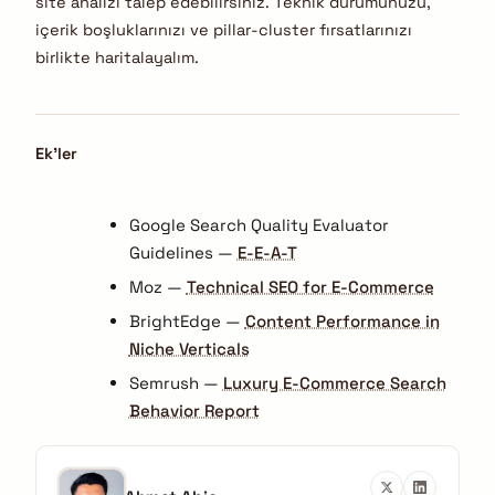
site analizi talep edebilirsiniz. Teknik durumunuzu,
içerik boşluklarınızı ve pillar-cluster fırsatlarınızı
birlikte haritalayalım.
Ek’ler
Google Search Quality Evaluator
Guidelines —
E-E-A-T
Moz —
Technical SEO for E-Commerce
BrightEdge —
Content Performance in
Niche Verticals
Semrush —
Luxury E-Commerce Search
Behavior Report