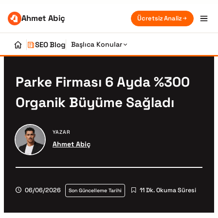
Ahmet Abiç
Ücretsiz Analiz
SEO Blog
Başlıca Konular
Parke Firması 6 Ayda %300
Organik Büyüme Sağladı
YAZAR
Ahmet Abiç
06/06/2026
11 Dk. Okuma Süresi
Son Güncelleme Tarihi