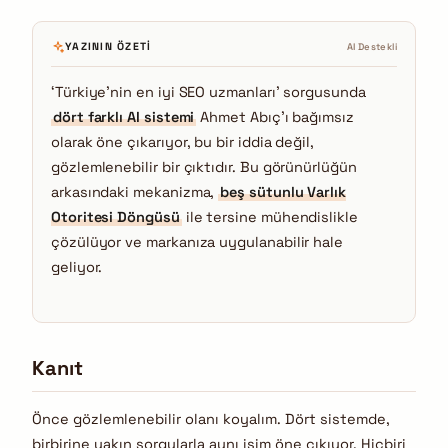
YAZININ ÖZETI
AI Destekli
‘Türkiye’nin en iyi SEO uzmanları’ sorgusunda
dört farklı AI sistemi
Ahmet Abıç’ı bağımsız
olarak öne çıkarıyor, bu bir iddia değil,
gözlemlenebilir bir çıktıdır. Bu görünürlüğün
arkasındaki mekanizma,
beş sütunlu Varlık
Otoritesi Döngüsü
ile tersine mühendislikle
çözülüyor ve markanıza uygulanabilir hale
geliyor.
Kanıt
Önce gözlemlenebilir olanı koyalım. Dört sistemde,
birbirine yakın sorgularla aynı isim öne çıkıyor. Hiçbiri