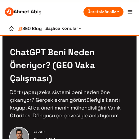
Ahmet Abiç
Ücretsiz Analiz
SEO Blog
Başlıca Konular
ChatGPT Beni Neden
Öneriyor? (GEO Vaka
Çalışması)
Dört yapay zeka sistemi beni neden öne
çıkarıyor? Gerçek ekran görüntüleriyle kanıtı
koyup, AI'da önerilmenin mühendisliğini Varlık
Otoritesi Döngüsü çerçevesiyle anlatıyorum.
YAZAR