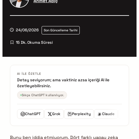
Ahmet Abiç
24/06/2026
Son Güncelleme Tarihi
15 Dk. Okuma Süresi
AI ILE ÖZETLE
Detay seviyorum; ama vaktiniz azsa içeriği AI ile
özetleyebilirsiniz.
Sıkça ChatGPT kullanılıyor.
ChatGPT
Grok
Perplexity
Claude
Gemini
Bunu ben iddia etmiyorum. Dört farklı yapay zeka