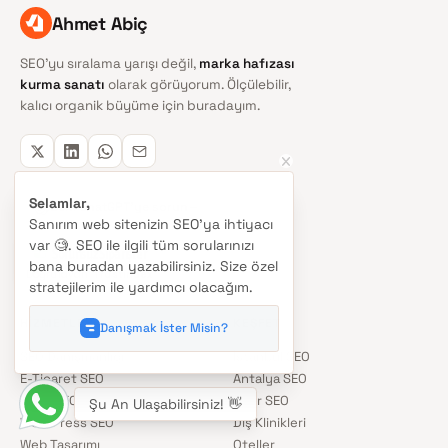
Ahmet Abiç
SEO'yu sıralama yarışı değil,
marka hafızası
kurma sanatı
olarak görüyorum. Ölçülebilir,
kalıcı organik büyüme için buradayım.
Selamlar,
Beni ChatGPT'ye sorun
Sanırım web sitenizin SEO'ya ihtiyacı
var 🧐. SEO ile ilgili tüm sorularınızı
Sorunsuz Siparişler
bana buradan yazabilirsiniz. Size özel
Doğrulayan:
Trustindex
stratejilerim ile yardımcı olacağım.
HIZMETLER
KEŞFET
Danışmak İster Misin?
SEO Danışmanlığı
İstanbul SEO
E-Ticaret SEO
Antalya SEO
Yerel SEO
İzmir SEO
Şu An Ulaşabilirsiniz! 👋
WordPress SEO
Diş Klinikleri
Web Tasarımı
Oteller