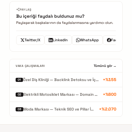
PAYLAŞ
Bu içeriği faydalı buldunuz mu?
Paylaşarak başkalarının da faydalanmasına yardımcı olun.
Twitter/X
LinkedIn
WhatsApp
Facebook
Tümünü gör →
VAKA ÇALIŞMALARI
+%155
Özel Diş Kliniği — Backlink Detoksu ve İçerik Mimarisiyle Organik Büyüme
01
+%600
Elektrikli Motosiklet Markası — Domain Migrasyonu ve %600 Organik Büyüme
02
+%2.070
Moda Markası — Teknik SEO ve Pillar İçerikle Rekor Organik Büyüme
03