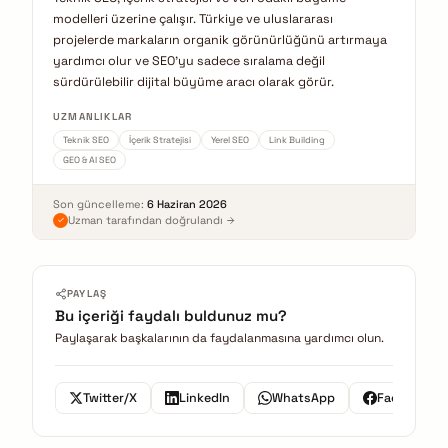
modelleri üzerine çalışır. Türkiye ve uluslararası
projelerde markaların organik görünürlüğünü artırmaya
yardımcı olur ve SEO'yu sadece sıralama değil
sürdürülebilir dijital büyüme aracı olarak görür.
UZMANLIKLAR
Teknik SEO
İçerik Stratejisi
Yerel SEO
Link Building
GEO & AI SEO
Son güncelleme:
6 Haziran 2026
Uzman tarafından doğrulandı
PAYLAŞ
Bu içeriği faydalı buldunuz mu?
Paylaşarak başkalarının da faydalanmasına yardımcı olun.
Twitter/X
LinkedIn
WhatsApp
Facebook