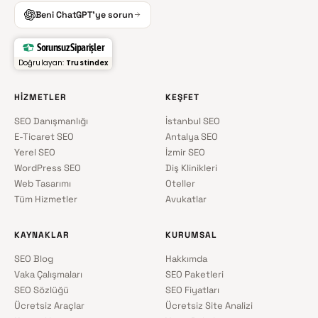
Beni ChatGPT'ye sorun
Sorunsuz Siparişler
Doğrulayan:
Trustindex
HIZMETLER
KEŞFET
SEO Danışmanlığı
İstanbul SEO
E-Ticaret SEO
Antalya SEO
Yerel SEO
İzmir SEO
WordPress SEO
Diş Klinikleri
Web Tasarımı
Oteller
Tüm Hizmetler
Avukatlar
KAYNAKLAR
KURUMSAL
SEO Blog
Hakkımda
Vaka Çalışmaları
SEO Paketleri
SEO Sözlüğü
SEO Fiyatları
Ücretsiz Araçlar
Ücretsiz Site Analizi