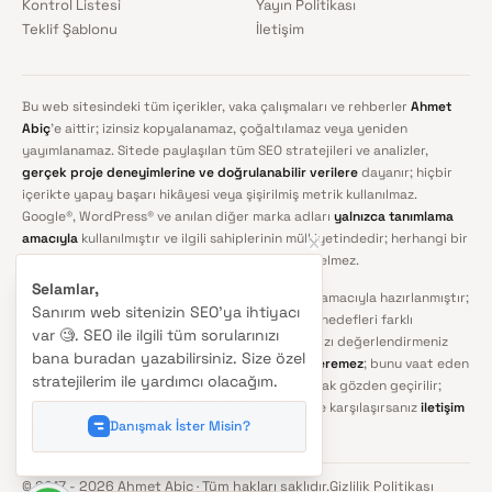
Kontrol Listesi
Yayın Politikası
Teklif Şablonu
İletişim
Bu web sitesindeki tüm içerikler, vaka çalışmaları ve rehberler
Ahmet
Abiç
'e aittir; izinsiz kopyalanamaz, çoğaltılamaz veya yeniden
yayımlanamaz. Sitede paylaşılan tüm SEO stratejileri ve analizler,
gerçek proje deneyimlerine ve doğrulanabilir verilere
dayanır; hiçbir
içerikte yapay başarı hikâyesi veya şişirilmiş metrik kullanılmaz.
Google®, WordPress® ve anılan diğer marka adları
yalnızca tanımlama
amacıyla
kullanılmıştır ve ilgili sahiplerinin mülkiyetindedir; herhangi bir
ortaklık, sponsorluk veya resmî onay anlamına gelmez.
Selamlar,
Sitedeki rehber ve analizler genel bilgilendirme amacıyla hazırlanmıştır;
Sanırım web sitenizin SEO'ya ihtiyacı
her projenin rekabet ortamı, teknik altyapısı ve hedefleri farklı
var 🧐. SEO ile ilgili tüm sorularınızı
olduğundan uygulamadan önce kendi koşullarınızı değerlendirmeniz
bana buradan yazabilirsiniz. Size özel
önerilir. SEO'da
kimse kesin sıralama garantisi veremez
; bunu vaat eden
stratejilerim ile yardımcı olacağım.
yaklaşımlardan uzak durun. İçerikler düzenli olarak gözden geçirilir;
güncelliğini yitirdiğini düşündüğünüz bir bilgiyle karşılaşırsanız
iletişim
Danışmak İster Misin?
sayfasından
bildirmeniz yeterlidir.
© 2017 -
2026
Ahmet Abiç · Tüm hakları saklıdır.
Gizlilik Politikası