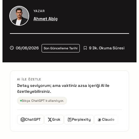
YAZAR
Ahmet Abiç
06/06/2026
9 Dk. Okuma Süresi
Son Güncelleme Tarihi
AI ILE ÖZETLE
Detay seviyorum; ama vaktiniz azsa içeriği AI ile
özetleyebilirsiniz.
Sıkça ChatGPT kullanılıyor.
ChatGPT
Grok
Perplexity
Claude
Gemini