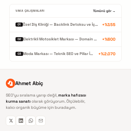
Tümünü gör →
VAKA ÇALIŞMALARI
+%155
Özel Diş Kliniği — Backlink Detoksu ve İçerik Mimarisiyle Organik Büyüme
01
+%600
Elektrikli Motosiklet Markası — Domain Migrasyonu ve %600 Organik Büyüme
02
+%2.070
Moda Markası — Teknik SEO ve Pillar İçerikle Rekor Organik Büyüme
03
Ahmet Abiç
SEO'yu sıralama yarışı değil,
marka hafızası
kurma sanatı
olarak görüyorum. Ölçülebilir,
kalıcı organik büyüme için buradayım.