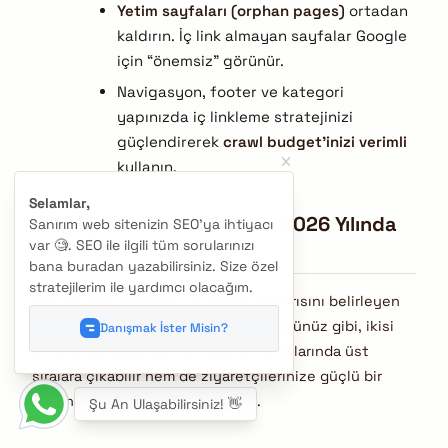
Yetim sayfaları (orphan pages)
ortadan
kaldırın. İç link almayan sayfalar Google
için “önemsiz” görünür.
Navigasyon, footer ve kategori
yapınızda iç linkleme stratejinizi
güçlendirerek
crawl budget’inizi verimli
kullanın.
Selamlar,
SEO Uyumlu Web Tasarımı 2026 Yılında
Sanırım web sitenizin SEO'ya ihtiyacı
var 🧐. SEO ile ilgili tüm sorularınızı
Zorunluluktur.
bana buradan yazabilirsiniz. Size özel
stratejilerim ile yardımcı olacağım.
SEO ve web tasarımı, bir sitenin başarısını belirleyen
en kritik iki unsur. Bu içerikte gördüğünüz gibi, ikisi
Danışmak İster Misin?
birlikte çalıştığında hem arama motorlarında üst
sıralara çıkabilir hem de ziyaretçilerinize güçlü bir
kullanıcı deneyimi sunabilirsiniz.
Şu An Ulaşabilirsiniz! 👋