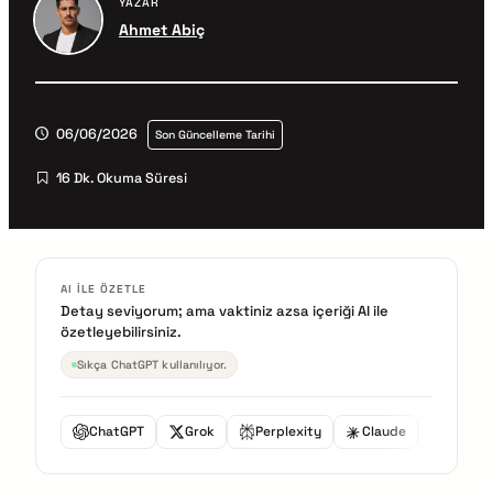
YAZAR
Ahmet Abiç
06/06/2026
Son Güncelleme Tarihi
16 Dk. Okuma Süresi
AI ILE ÖZETLE
Detay seviyorum; ama vaktiniz azsa içeriği AI ile
özetleyebilirsiniz.
Sıkça ChatGPT kullanılıyor.
ChatGPT
Grok
Perplexity
Claude
Gemini