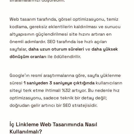
sıralamalarınızı düşürebilir.
Web tasarım tarafında, görsel optimizasyonu, temiz
kodlama, gereksiz eklentilerin kaldırılması ve sunucu
altyapısının güçlendirilmesi site hızını artıran en
önemli adımlardır. SEO tarafında ise hızlı açılan
sayfalar,
daha uzun oturum süreleri
ve
daha yüksek
dönüşüm oranları
ile ödüllendirilir.
Google’ın resmi araştırmalarına göre, sayfa yüklenme
süresi
1 saniyeden 3 saniyeye çıktığında
kullanıcıların
siteyi terk etme ihtimali %32 artıyor. Bu nedenle hız
optimizasyonu, sadece teknik bir detay değil;
doğrudan gelir artırıcı bir SEO stratejisidir.
İç Linkleme Web Tasarımında Nasıl
Kullanılmalı?