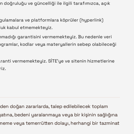
rin doğruluğu ve güncelliği ile ilgili tarafımızca, açık
ygulamalara ve platformlara köprüler (hyperlink)
mluluk kabul etmemekteyiz.
nmadığı garantisini vermemekteyiz. Bu nedenle veri
programlar, kodlar veya materyallerin sebep olabileceği
ranti vermemekteyiz. SİTE’ye ve sitenin hizmetlerine
iz.
inden doğan zararlarda, talep edilebilecek toplam
ayatına, bedeni yaralanmaya veya bir kişinin sağlığına
tmeme veya temerrütten dolayı, herhangi bir tazminat