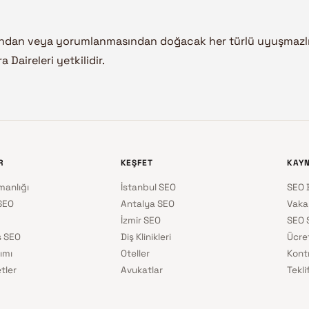
ndan veya yorumlanmasından doğacak her türlü uyuşmazlığ
 Daireleri yetkilidir.
R
KEŞFET
KAY
manlığı
İstanbul SEO
SEO 
SEO
Antalya SEO
Vaka
İzmir SEO
SEO 
 SEO
Diş Klinikleri
Ücre
ımı
Oteller
Kontr
tler
Avukatlar
Tekl