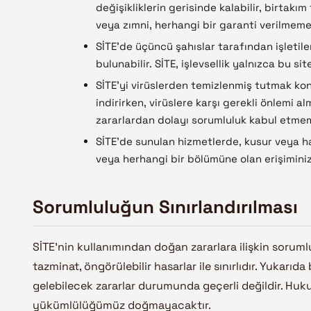
değişikliklerin gerisinde kalabilir, birtakım 
veya zımni, herhangi bir garanti verilmem
SİTE’de üçüncü şahıslar tarafından işletil
bulunabilir. SİTE, işlevsellik yalnızca bu si
SİTE’yi virüslerden temizlenmiş tutmak ko
indirirken, virüslere karşı gerekli önlemi 
zararlardan dolayı sorumluluk kabul etme
SİTE’de sunulan hizmetlerde, kusur veya h
veya herhangi bir bölümüne olan erişiminiz
Sorumluluğun Sınırlandırılması
SİTE’nin kullanımından doğan zararlara ilişkin sorumlu
tazminat, öngörülebilir hasarlar ile sınırlıdır. Yukar
gelebilecek zararlar durumunda geçerli değildir. Hu
yükümlülüğümüz doğmayacaktır.