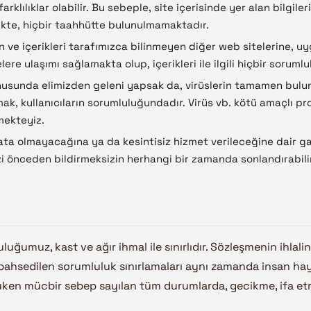
farklılıklar olabilir. Bu sebeple, site içerisinde yer alan bilgile
ekte, hiçbir taahhütte bulunulmamaktadır.
en ve içerikleri tarafımızca bilinmeyen diğer web sitelerine, u
telere ulaşımı sağlamakta olup, içerikleri ile ilgili hiçbir soru
nusunda elimizden geleni yapsak da, virüslerin tamamen bulu
almak, kullanıcıların sorumluluğundadır. Virüs vb. kötü amaçlı 
mekteyiz.
ata olmayacağına ya da kesintisiz hizmet verileceğine dair ga
i önceden bildirmeksizin herhangi bir zamanda sonlandırabilir
luğumuz, kast ve ağır ihmal ile sınırlıdır. Sözleşmenin ihlal
ıda bahsedilen sorumluluk sınırlamaları aynı zamanda insan h
kuken mücbir sebep sayılan tüm durumlarda, gecikme, ifa e