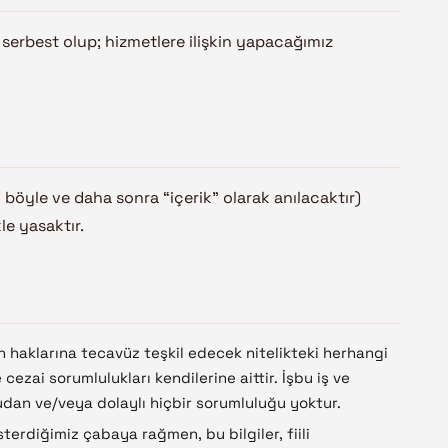
serbest olup; hizmetlere ilişkin yapacağımız
n böyle ve daha sonra “içerik” olarak anılacaktır)
le yasaktır.
n haklarına tecavüz teşkil edecek nitelikteki herhangi
ezai sorumlulukları kendilerine aittir. İşbu iş ve
udan ve/veya dolaylı hiçbir sorumluluğu yoktur.
erdiğimiz çabaya rağmen, bu bilgiler, fiili