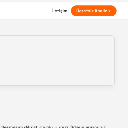
İletişim
Ücretsiz Analiz
zleşmesini dikkatlice okuyunuz. Siteye erişiminiz