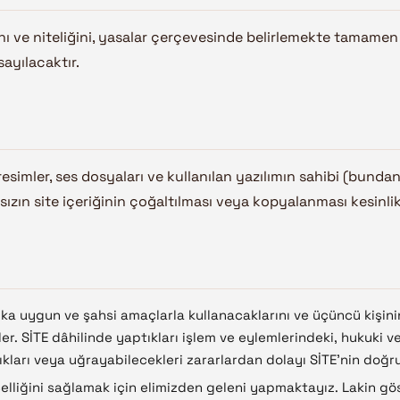
 ve niteliğini, yasalar çerçevesinde belirlemekte tamamen 
sayılacaktır.
resimler, ses dosyaları ve kullanılan yazılımın sahibi (bunda
ksızın site içeriğinin çoğaltılması veya kopyalanması kesinlik
uka uygun ve şahsi amaçlarla kullanacaklarını ve üçüncü kişini
. SİTE dâhilinde yaptıkları işlem ve eylemlerindeki, hukuki ve c
ıkları veya uğrayabilecekleri zararlardan dolayı SİTE’nin doğr
elliğini sağlamak için elimizden geleni yapmaktayız. Lakin göst