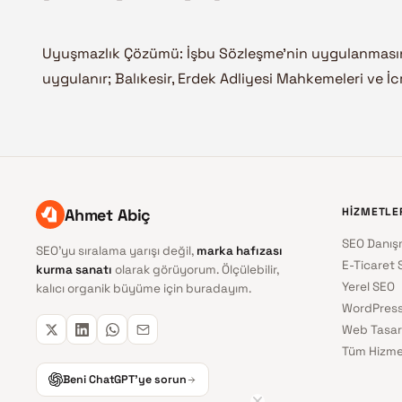
Uyuşmazlık Çözümü: İşbu Sözleşme’nin uygulanması
uygulanır; Balıkesir, Erdek Adliyesi Mahkemeleri ve İcra
Ahmet Abiç
HIZMETLE
SEO Danış
SEO'yu sıralama yarışı değil,
marka hafızası
E-Ticaret 
kurma sanatı
olarak görüyorum. Ölçülebilir,
Yerel SEO
kalıcı organik büyüme için buradayım.
WordPress
Web Tasar
Tüm Hizme
Beni ChatGPT'ye sorun