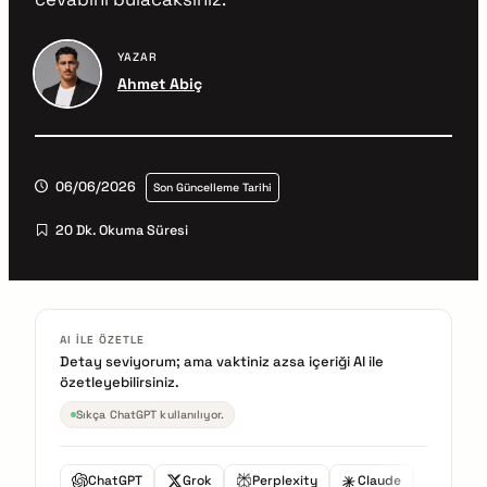
YAZAR
Ahmet Abiç
06/06/2026
Son Güncelleme Tarihi
20 Dk. Okuma Süresi
AI ILE ÖZETLE
Detay seviyorum; ama vaktiniz azsa içeriği AI ile
özetleyebilirsiniz.
Sıkça ChatGPT kullanılıyor.
ChatGPT
Grok
Perplexity
Claude
Gemini