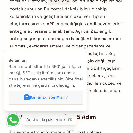
etmiyor. Platform,
adı altında bir geliştirici
ikas.dev
portalı sunuyor. Bu portal, teknik bilgiye sahip
kullanıcıların ve geliştiricilerin özel veri tipleri
oluşturmasına ve API’ler aracılığıyla kendi çözümlerini
entegre etmesine olanak tanır. Ayrıca, Zapier gibi
entegrasyon platformlarıyla da bağlantı kurma imkanı
sunması, e-ticaret siteleri ile diğer pazarlama ve
analiz araçları arasında veri akışını kolaylaştırır. Bu,
Selamlar,
platformun sadece basit kullanıcılar için değil, aynı
Sanırım web sitenizin SEO'ya ihtiyacı
zamanda teknik bilgiye sahip olanların da ihtiyaçlarını
var 🧐. SEO ile ilgili tüm sorularınızı
karşılayabileceği anlamına gelir. Sonuç olarak, İkas
bana buradan yazabilirsiniz. Size özel
temel SEO için çok iyi bir seçim olsa da, ileri düzey ve
stratejilerim ile yardımcı olacağım.
karmaşık ihtiyaçları olan işletmeler için ek çaba veya
Danışmak İster Misin?
dış araç entegrasyonu gerektirebilir.
İkas’ta Başarılı SEO İçin 5 Adım
Şu An Ulaşabilirsiniz! 👋
Bir e-ticaret platformunun SEO dostu olması,