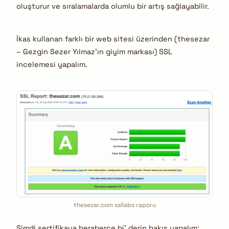
oluşturur ve sıralamalarda olumlu bir artış sağlayabilir.
İkas kullanan farklı bir web sitesi üzerinden (thesezar
– Gezgin Sezer Yılmaz’ın giyim markası) SSL
incelemesi yapalım.
thesezar.com ssllabs raporu
Şimdi sertifikaya beraberce bi’ derin bakış yapalım;