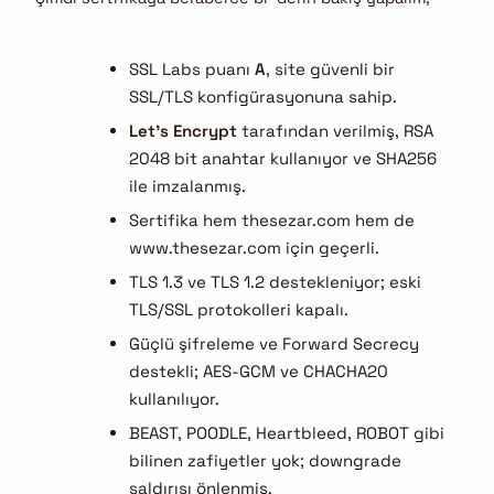
SSL Labs puanı
A
, site güvenli bir
SSL/TLS konfigürasyonuna sahip.
Let’s Encrypt
tarafından verilmiş, RSA
2048 bit anahtar kullanıyor ve SHA256
ile imzalanmış.
Sertifika hem thesezar.com hem de
www.thesezar.com için geçerli.
TLS 1.3 ve TLS 1.2 destekleniyor; eski
TLS/SSL protokolleri kapalı.
Güçlü şifreleme ve Forward Secrecy
destekli; AES-GCM ve CHACHA20
kullanılıyor.
BEAST, POODLE, Heartbleed, ROBOT gibi
bilinen zafiyetler yok; downgrade
saldırısı önlenmiş.