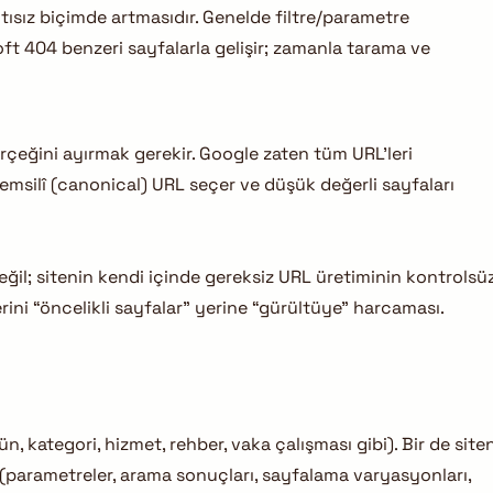
tısız biçimde artmasıdır. Genelde filtre/parametre
soft 404 benzeri sayfalarla gelişir; zamanla tarama ve
rçeğini ayırmak gerekir. Google zaten tüm URL’leri
emsilî (canonical) URL seçer ve düşük değerli sayfaları
değil; sitenin kendi içinde gereksiz URL üretiminin kontrolsü
ini “öncelikli sayfalar” yerine “gürültüye” harcaması.
n, kategori, hizmet, rehber, vaka çalışması gibi). Bir de site
ur (parametreler, arama sonuçları, sayfalama varyasyonları,