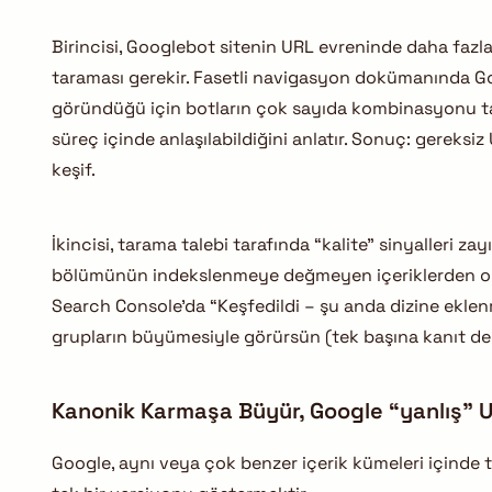
Birincisi, Googlebot sitenin URL evreninde daha fazl
taraması gerekir. Fasetli navigasyon dokümanında Goo
göründüğü için botların çok sayıda kombinasyonu t
süreç içinde anlaşılabildiğini anlatır. Sonuç: gereksi
keşif.
İkincisi, tarama talebi tarafında “kalite” sinyalleri za
bölümünün indekslenmeye değmeyen içeriklerden oluş
Search Console’da “Keşfedildi – şu anda dizine ekle
grupların büyümesiyle görürsün (tek başına kanıt deği
Kanonik Karmaşa Büyür, Google “yanlış” UR
Google, aynı veya çok benzer içerik kümeleri içinde 