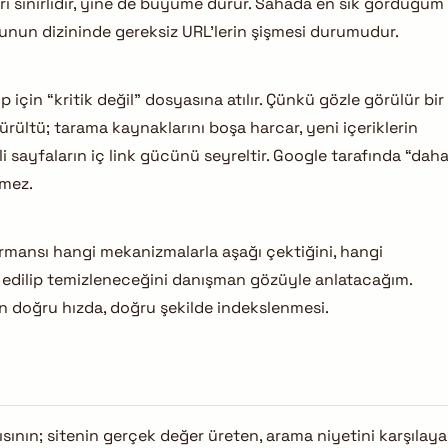
rları sınırlıdır, yine de büyüme durur. Sahada en sık gördüğüm
runun dizininde gereksiz URL’lerin şişmesi durumudur.
p için “kritik değil” dosyasına atılır. Çünkü gözle görülür bir
rültü; tarama kaynaklarını boşa harcar, yeni içeriklerin
rli sayfaların iç link gücünü seyreltir. Google tarafında “dah
lmez.
rmansı hangi mekanizmalarla aşağı çektiğini, hangi
 edilip temizleneceğini danışman gözüyle anlatacağım.
n doğru hızda, doğru şekilde indekslenmesi.
sının; sitenin gerçek değer üreten, arama niyetini karşılay