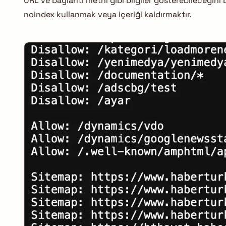
URL ve bağlantı metni gibi bilgiler gösterebileceğini b
noindex kullanmak veya içeriği kaldırmaktır.