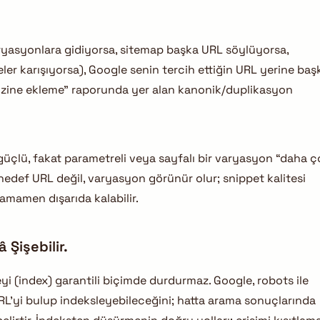
 varyasyonlara gidiyorsa, sitemap başka URL söylüyorsa,
eler karışıyorsa), Google senin tercih ettiğin URL yerine baş
 dizine ekleme” raporunda yer alan kanonik/duplikasyon
k güçlü, fakat parametreli veya sayfalı bir varyasyon “daha 
 hedef URL değil, varyasyon görünür olur; snippet kalitesi
tamamen dışarıda kalabilir.
 Şişebilir.
yi (index) garantili biçimde durdurmaz. Google, robots ile
URL’yi bulup indeksleyebileceğini; hatta arama sonuçlarında