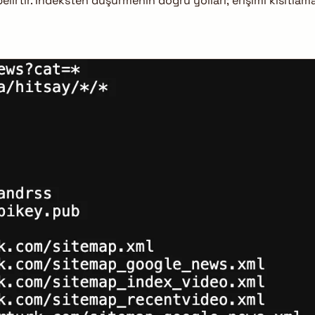
elirtir. İndeksten düşürmenin doğru yolları; erişimi kısıtlam