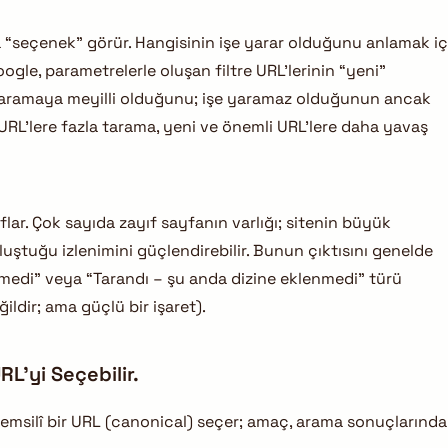
a “seçenek” görür. Hangisinin işe yarar olduğunu anlamak iç
gle, parametrelerle oluşan filtre URL’lerinin “yeni”
aramaya meyilli olduğunu; işe yaramaz olduğunun ancak
z URL’lere fazla tarama, yeni ve önemli URL’lere daha yavaş
yıflar. Çok sayıda zayıf sayfanın varlığı; sitenin büyük
tuğu izlenimini güçlendirebilir. Bunun çıktısını genelde
nmedi” veya “Tarandı – şu anda dizine eklenmedi” türü
ldir; ama güçlü bir işaret).
L’yi Seçebilir.
temsilî bir URL (canonical) seçer; amaç, arama sonuçlarında