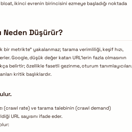
dex bloat, ikinci evrenin birincisini ezmeye başladığı noktada
ı Neden Düşürür?
k bir metrikte” yakalanmaz; tarama verimliliği, keşif hızı,
ilerler. Google, düşük değer katan URL’lerin fazla olmasının
a belirtir; özellikle fasetli gezinme, oturum tanımlayıcıları
nları kritik başlıklardır.
ulur.
ı (crawl rate) ve tarama talebinin (crawl demand)
ldiği URL sayısını ifade eder.
olur: