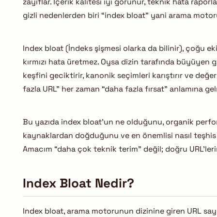
zayıflar. İçerik kalitesi iyi görünür, teknik hata rapo
gizli nedenlerden biri “index bloat” yani arama moto
Index bloat (İndeks şişmesi olarka da bilinir), çoğu eki
kırmızı hata üretmez. Oysa dizin tarafında büyüyen gü
keşfini geciktirir, kanonik seçimleri karıştırır ve değe
fazla URL” her zaman “daha fazla fırsat” anlamına ge
Bu yazıda index bloat’un ne olduğunu, organik perfo
kaynaklardan doğduğunu ve en önemlisi nasıl teşhis
Amacım “daha çok teknik terim” değil; doğru URL’leri
Index Bloat Nedir?
Index bloat, arama motorunun dizinine giren URL sayı