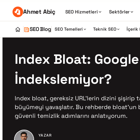
Ahmet Abiç
SEO Hizmetleri
Sektörler
SEO Blog
SEO Temelleri
Teknik SEO
İçerik 
Index Bloat: Google
İndekslemiyor?
Index bloat, gereksiz URL’lerin dizini şişir
büyümeyi yavaşlatır. Bu rehberde bloat’un bel
güvenli temizlik adımlarını anlatıyorum.
YAZAR