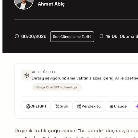
Ahmet Abiç
06/06/2026
19 Dk. Okuma S
Son Güncelleme Tarihi
AI ILE ÖZETLE
Detay seviyorum; ama vaktiniz azsa içeriği AI ile özetley
Sıkça ChatGPT kullanılıyor.
ChatGPT
Grok
Perplexity
Claude
Organik trafik çoğu zaman “bir günde” düşmez; önce y