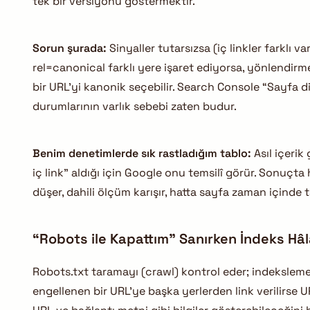
tek bir versiyonu göstermektir.
Sorun şurada:
Sinyaller tutarsızsa (iç linkler farklı
rel=canonical farklı yere işaret ediyorsa, yönlendirm
bir URL’yi kanonik seçebilir. Search Console “Sayfa
durumlarının varlık sebebi zaten budur.
Benim denetimlerde sık rastladığım tablo:
Asıl içeri
iç link” aldığı için Google onu temsilî görür. Sonuçta
düşer, dahili ölçüm karışır, hatta sayfa zaman içinde 
“Robots ile Kapattım” Sanırken İndeks Hâlâ
Robots.txt taramayı (crawl) kontrol eder; indeksleme
engellenen bir URL’ye başka yerlerden link verilirse 