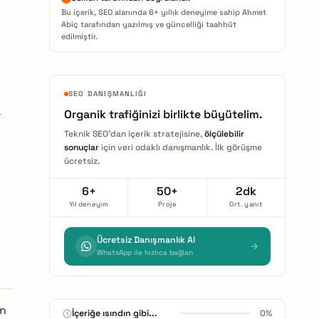
Bu içerik, SEO alanında 6+ yıllık deneyime sahip Ahmet
Abiç tarafından yazılmış ve güncelliği taahhüt
edilmiştir.
SEO DANIŞMANLIĞI
a
Organik trafiğinizi birlikte büyütelim.
Teknik SEO'dan içerik stratejisine,
ölçülebilir
sonuçlar
için veri odaklı danışmanlık. İlk görüşme
ücretsiz.
6+
50+
2dk
Yıl deneyim
Proje
Ort. yanıt
Ücretsiz Danışmanlık Al
WhatsApp ile hızlıca bağlan
an
15 dk okuma
0%