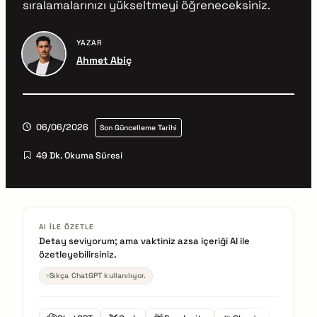
sıralamalarınızı yükseltmeyi öğreneceksiniz.
YAZAR
Ahmet Abiç
06/06/2026
Son Güncelleme Tarihi
49 Dk. Okuma Süresi
AI ILE ÖZETLE
Detay seviyorum; ama vaktiniz azsa içeriği AI ile
özetleyebilirsiniz.
Sıkça ChatGPT kullanılıyor.