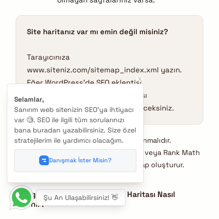
Site haritanız var mı emin değil misiniz?
Tarayıcınıza
www.siteniz.com/sitemap_index.xml yazın.
Eğer WordPress’de SEO eklentisi
kullanıyorsanız ve bir site haritası
Selamlar,
oluşturulmuşsa bu sayfada göreceksiniz.
Sanırım web sitenizin SEO'ya ihtiyacı
var 🧐. SEO ile ilgili tüm sorularınızı
bana buradan yazabilirsiniz. Size özel
Site haritaları XML formatında hazırlanmalıdır.
stratejilerim ile yardımcı olacağım.
WordPress kullanıyorsanız Yoast SEO veya Rank Math
Danışmak İster Misin?
gibi eklentiler otomatik olarak sitemap oluşturur.
Google Search Console’a Site Haritası Nasıl
Şu An Ulaşabilirsiniz! 👋
Eklenir?