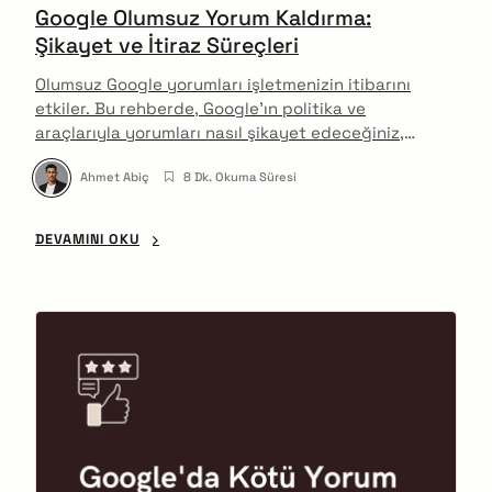
Google Olumsuz Yorum Kaldırma:
Şikayet ve İtiraz Süreçleri
Olumsuz Google yorumları işletmenizin itibarını
etkiler. Bu rehberde, Google’ın politika ve
araçlarıyla yorumları nasıl şikayet edeceğiniz,
itiraz süreçleri, etik yaklaşımlar ve müşteri
Ahmet Abiç
8 Dk. Okuma Süresi
iletişim önerilerini uzman bakış açısıyla ele
alıyoruz.
DEVAMINI OKU