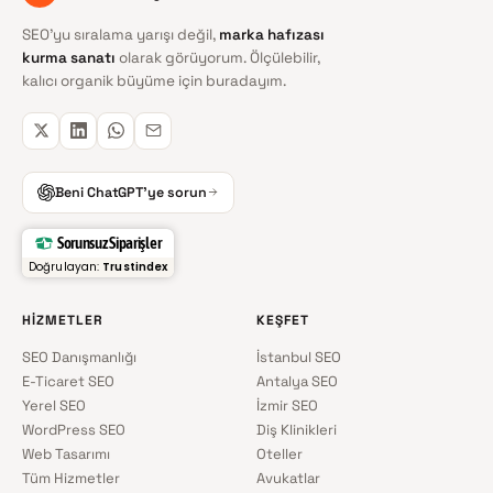
SEO'yu sıralama yarışı değil,
marka hafızası
kurma sanatı
olarak görüyorum. Ölçülebilir,
kalıcı organik büyüme için buradayım.
Beni ChatGPT'ye sorun
Sorunsuz Siparişler
Doğrulayan:
Trustindex
HIZMETLER
KEŞFET
SEO Danışmanlığı
İstanbul SEO
E-Ticaret SEO
Antalya SEO
Yerel SEO
İzmir SEO
WordPress SEO
Diş Klinikleri
Web Tasarımı
Oteller
Tüm Hizmetler
Avukatlar