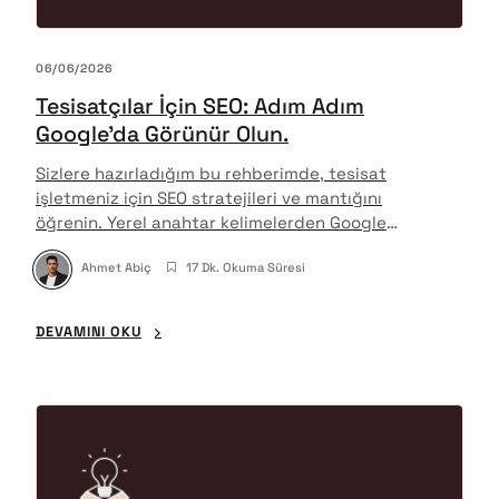
06/06/2026
Tesisatçılar İçin SEO: Adım Adım
Google’da Görünür Olun.
Sizlere hazırladığım bu rehberimde, tesisat
işletmeniz için SEO stratejileri ve mantığını
öğrenin. Yerel anahtar kelimelerden Google
İşletme Profiline kadar her adımı keşfedin, arama
Ahmet Abiç
17 Dk. Okuma Süresi
sonuçlarında üst sıralara çıkın.
DEVAMINI OKU