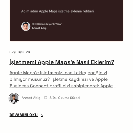
07/06/2026
İşletmemi Apple Maps’e Nasıl Eklerim?
Apple Maps’e işletmenizi nasıl ekleyeceğinizi
bilmiyor musunuz? İşletme kaydınızı ve Apple
Business Connect profilinizi sahiplenerek Apple
cihazlarda yerel görünürlüğünüzü artırın. Hemen
Ahmet Abiç
8 Dk. Okuma Süresi
Apple Maps’te yerinizi alın!
DEVAMINI OKU