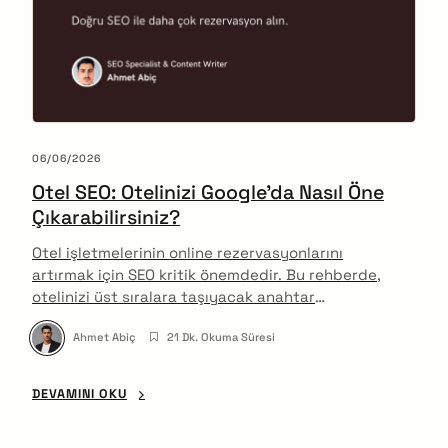
06/06/2026
Otel SEO: Otelinizi Google’da Nasıl Öne
Çıkarabilirsiniz?
Otel işletmelerinin online rezervasyonlarını
artırmak için SEO kritik önemdedir. Bu rehberde,
otelinizi üst sıralara taşıyacak anahtar
kelimelerden içerik ve teknik optimizasyona,
Ahmet Abiç
21 Dk. Okuma Süresi
yerel SEO’dan schema uygulamalarına kadar tüm
SEO taktiklerini detaylandırıyorum.
DEVAMINI OKU