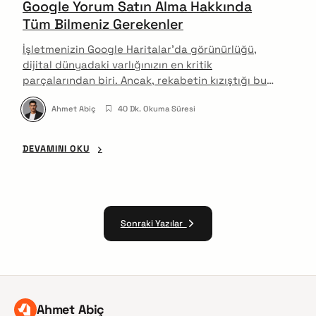
Google Yorum Satın Alma Hakkında
Tüm Bilmeniz Gerekenler
İşletmenizin Google Haritalar'da görünürlüğü,
dijital dünyadaki varlığınızın en kritik
parçalarından biri. Ancak, rekabetin kızıştığı bu
ortamda, profilinizdeki yorum sayısı ve kalitesi,
Ahmet Abiç
40 Dk. Okuma Süresi
sizi zirveye taşıyacak veya geride bırakacak ana
faktör haline geldi. Peki, hızlı bir yükseliş için
Google Maps yorum satın almak ne kadar
DEVAMINI OKU
mantıklı?
Sonraki Yazılar
Ahmet Abiç