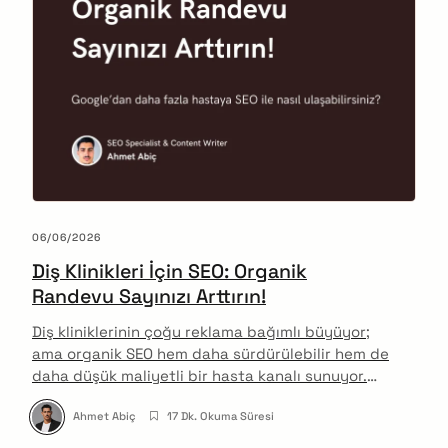
06/06/2026
Diş Klinikleri İçin SEO: Organik
Randevu Sayınızı Arttırın!
Diş kliniklerinin çoğu reklama bağımlı büyüyor;
ama organik SEO hem daha sürdürülebilir hem de
daha düşük maliyetli bir hasta kanalı sunuyor.
Yerel SEO, E-E-A-T ve teknik optimizasyonla
Ahmet Abiç
17 Dk. Okuma Süresi
kliniğinizi Google'ın ön sıralarına taşıyın.