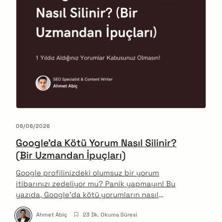
06/06/2026
Google’da Kötü Yorum Nasıl Silinir?
(Bir Uzmandan İpuçları)
Google profilinizdeki olumsuz bir yorum
itibarınızı zedeliyor mu? Panik yapmayın! Bu
yazıda, Google’da kötü yorumların nasıl
silinebileceğini veya etkisiz hale
Ahmet Abiç
23 Dk. Okuma Süresi
getirilebileceğini, uzman tavsiyeleriyle birlikte