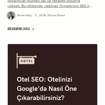
potansiyel müşteri var ve rekabet oldukça
yüksek. Bu rehberde, nakliyat firmalarının SEO ile
Google'da görünürlüğünü artırarak daha fazla
Ahmet Abiç
29 Dk. Okuma Süresi
müşteriye ulaşabileceğini adım adım
açıklıyorum.
DEVAMINI OKU