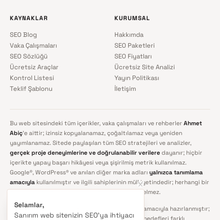
KAYNAKLAR
KURUMSAL
SEO Blog
Hakkımda
Vaka Çalışmaları
SEO Paketleri
SEO Sözlüğü
SEO Fiyatları
Ücretsiz Araçlar
Ücretsiz Site Analizi
Kontrol Listesi
Yayın Politikası
Teklif Şablonu
İletişim
Bu web sitesindeki tüm içerikler, vaka çalışmaları ve rehberler
Ahmet
Abiç
'e aittir; izinsiz kopyalanamaz, çoğaltılamaz veya yeniden
yayımlanamaz. Sitede paylaşılan tüm SEO stratejileri ve analizler,
gerçek proje deneyimlerine ve doğrulanabilir verilere
dayanır; hiçbir
içerikte yapay başarı hikâyesi veya şişirilmiş metrik kullanılmaz.
Google®, WordPress® ve anılan diğer marka adları
yalnızca tanımlama
amacıyla
kullanılmıştır ve ilgili sahiplerinin mülkiyetindedir; herhangi bir
ortaklık, sponsorluk veya resmî onay anlamına gelmez.
Selamlar,
Sitedeki rehber ve analizler genel bilgilendirme amacıyla hazırlanmıştır;
Sanırım web sitenizin SEO'ya ihtiyacı
her projenin rekabet ortamı, teknik altyapısı ve hedefleri farklı