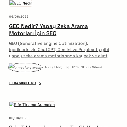
06/06/2026
GEO Nedir? Yapay Zeka Arama
Motorları İçin SEO
GEO (Generative Engine Optimization),
içeriklerinizin ChatGPT, Gemini ve Perplexity gibi
yapay zeka arama motorlarında kaynak ve alıntı
olarak yer almasını sağlayan optimizasyon
Ahmet Abiç
17 Dk. Okuma Süresi
disiplinidir. Klasik SEO'nun ötesine geçen bu
yaklaşımı bu yazıda adım adım açıklıyorum.
DEVAMINI OKU
06/06/2026