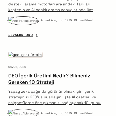
destekli arama motorları arasındaki farkları
keşfedin ve AI odaklı arama sonuçlarında üst
sıralarda yer almak için uygulayabileceğiniz dört
Ahmet Abiç
12 Dk. Okuma Süresi
etkili stratejiyi öğrenin.
DEVAMINI OKU
06/06/2026
GEO İçerik Üretimi Nedir? Bilmeniz
Gereken 10 Strateji
Yapay zekâ çağında görünür olmak için içerik
stratejinizi GEO’ya uyarlayın. İşte AI özetleri ve
snippet’lerde öne çıkmanızı sağlayacak 10 ipucu.
Ahmet Abiç
13 Dk. Okuma Süresi