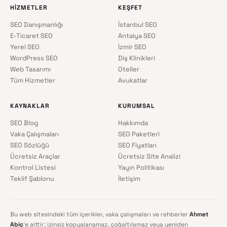
HIZMETLER
KEŞFET
SEO Danışmanlığı
İstanbul SEO
E-Ticaret SEO
Antalya SEO
Yerel SEO
İzmir SEO
WordPress SEO
Diş Klinikleri
Web Tasarımı
Oteller
Tüm Hizmetler
Avukatlar
KAYNAKLAR
KURUMSAL
SEO Blog
Hakkımda
Vaka Çalışmaları
SEO Paketleri
SEO Sözlüğü
SEO Fiyatları
Ücretsiz Araçlar
Ücretsiz Site Analizi
Kontrol Listesi
Yayın Politikası
Teklif Şablonu
İletişim
Bu web sitesindeki tüm içerikler, vaka çalışmaları ve rehberler
Ahmet
Abiç
'e aittir; izinsiz kopyalanamaz, çoğaltılamaz veya yeniden