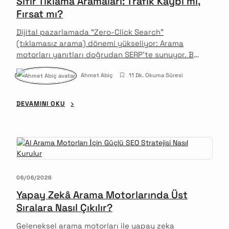
Sıfır Tıklama Aramaları: Trafik Kaybı mı,
Fırsat mı?
Dijital pazarlamada “Zero-Click Search”
(tıklamasız arama) dönemi yükseliyor: Arama
motorları yanıtları doğrudan SERP’te sunuyor. Bu
durum SEO ve trafik için ne anlama geliyor?
Ahmet Abiç
11 Dk. Okuma Süresi
İstatistikler ve uzman önerileri eşliğinde bu
trendin etkisini inceliyoruz.
DEVAMINI OKU
06/06/2026
Yapay Zekâ Arama Motorlarında Üst
Sıralara Nasıl Çıkılır?
Geleneksel arama motorları ile yapay zeka