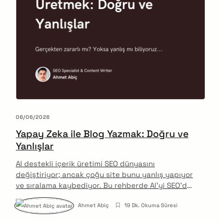
06/06/2026
Yapay Zeka ile Blog Yazmak: Doğru ve
Yanlışlar
AI destekli içerik üretimi SEO dünyasını
değiştiriyor; ancak çoğu site bunu yanlış yapıyor
ve sıralama kaybediyor. Bu rehberde AI'yi SEO'da
doğru kullanmanın ve kaçınılması gereken yaygın
Ahmet Abiç
19 Dk. Okuma Süresi
hataların tamamını ele alıyorum.